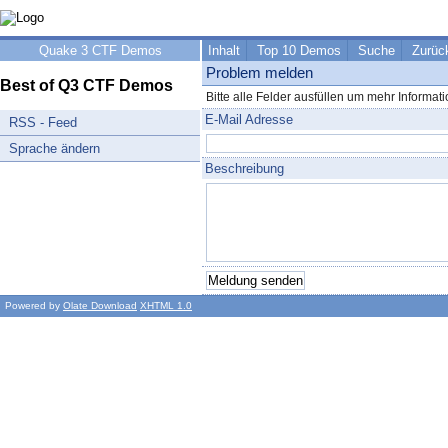
Quake 3 CTF Demos
Inhalt
Top 10 Demos
Suche
Zurüc
Problem melden
Best of Q3 CTF Demos
Bitte alle Felder ausfüllen um mehr Informa
E-Mail Adresse
RSS - Feed
Sprache ändern
Beschreibung
Powered by
Olate Download
XHTML 1.0