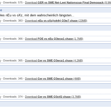
n
- Downloads: 575 -
Download
GER vs SWE Net-Leet Nationscup Final Demopack
(8.9M
se
es nEu vs oXz, mit dem wahrscheinlich längsten...
n
- Downloads: 383 -
Download
nEu vs oXz(tok4r) Q3w7 chase
(23MB)
n
- Downloads: 366 -
Download
FOE vs nEu Q3wcp1 chase
(1.7MB)
n
- Downloads: 365 -
Download
Ger vs SWE Q3wcp1 chase
(4.2MB)
n
- Downloads: 345 -
Download
Ger vs SWE Q3wcp1 chase
(4MB)
n
- Downloads: 374 -
Download
Ger vs SWE Q3ctf2 chase
(3.7MB)