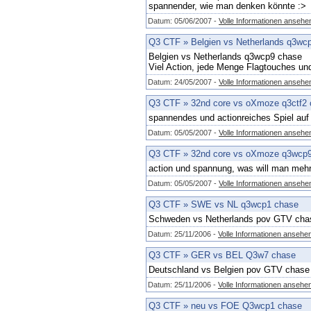
spannender, wie man denken könnte :>
Datum: 05/06/2007 -
Volle Informationen ansehe
Q3 CTF
»
Belgien vs Netherlands q3wc
Belgien vs Netherlands q3wcp9 chase
Viel Action, jede Menge Flagtouches u
Datum: 24/05/2007 -
Volle Informationen ansehe
Q3 CTF
»
32nd core vs oXmoze q3ctf2
spannendes und actionreiches Spiel auf 
Datum: 05/05/2007 -
Volle Informationen ansehe
Q3 CTF
»
32nd core vs oXmoze q3wcp
action und spannung, was will man meh
Datum: 05/05/2007 -
Volle Informationen ansehe
Q3 CTF
»
SWE vs NL q3wcp1 chase
Schweden vs Netherlands pov GTV cha
Datum: 25/11/2006 -
Volle Informationen ansehe
Q3 CTF
»
GER vs BEL Q3w7 chase
Deutschland vs Belgien pov GTV chase
Datum: 25/11/2006 -
Volle Informationen ansehe
Q3 CTF
»
neu vs FOE Q3wcp1 chase