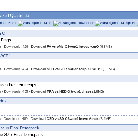
k zu LQuattro.de
e nach
Name
,
Datum
,
Downloads
,
Dateigröße
anQ
 Frags.
n
- Downloads: 426 -
Download
FA vs oMg Q3wcp1 ineyes vanQ
(6.8MB)
I WCP1
n
- Downloads: 424 -
Download
NED vs GER Nationscup XII WCP1
(1.7MB)
nigen krassen recaps
n
- Downloads: 435 -
Download
FRA vs NED Q3wcp1 chase
(1.8MB)
rtex
n
- Downloads: 489 -
Download
GZD vs SD Q3wcp9 ineye Vertex
(3.4MB)
nscup Final Demopack
up 2007 Final Demopack