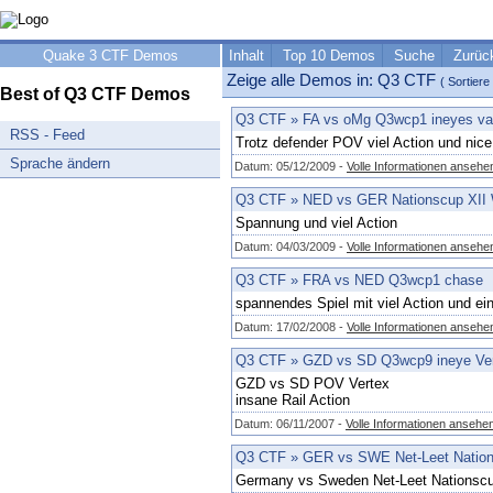
Quake 3 CTF Demos
Inhalt
Top 10 Demos
Suche
Zurüc
Zeige alle Demos in: Q3 CTF
( Sortier
Best of Q3 CTF Demos
Q3 CTF
»
FA vs oMg Q3wcp1 ineyes v
RSS - Feed
Trotz defender POV viel Action und nice
Sprache ändern
Datum: 05/12/2009 -
Volle Informationen ansehe
Q3 CTF
»
NED vs GER Nationscup XI
Spannung und viel Action
Datum: 04/03/2009 -
Volle Informationen ansehe
Q3 CTF
»
FRA vs NED Q3wcp1 chase
spannendes Spiel mit viel Action und ei
Datum: 17/02/2008 -
Volle Informationen ansehe
Q3 CTF
»
GZD vs SD Q3wcp9 ineye Ve
GZD vs SD POV Vertex
insane Rail Action
Datum: 06/11/2007 -
Volle Informationen ansehe
Q3 CTF
»
GER vs SWE Net-Leet Natio
Germany vs Sweden Net-Leet Nationsc