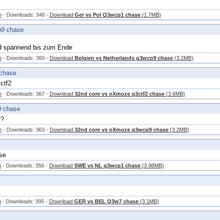
n
- Downloads: 348 -
Download
Ger vs Pol Q3wcp1 chase
(1.7MB)
p9 chase
nd spannend bis zum Ende
n
- Downloads: 360 -
Download
Belgien vs Netherlands q3wcp9 chase
(3.2MB)
 chase
ctf2
n
- Downloads: 367 -
Download
32nd core vs oXmoze q3ctf2 chase
(3.6MB)
9 chase
r?
n
- Downloads: 363 -
Download
32nd core vs oXmoze q3wcp9 chase
(3.2MB)
se
n
- Downloads: 356 -
Download
SWE vs NL q3wcp1 chase
(3.98MB)
n
- Downloads: 395 -
Download
GER vs BEL Q3w7 chase
(3.1MB)