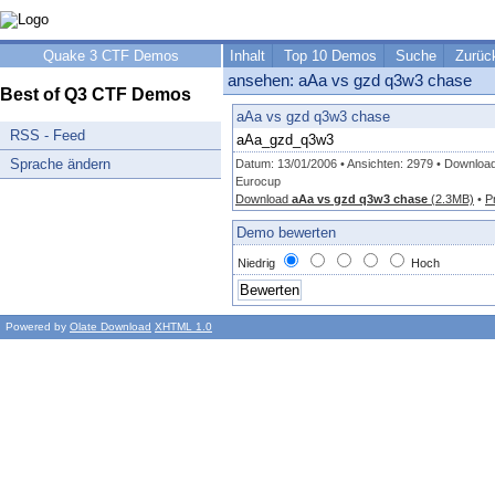
Quake 3 CTF Demos
Inhalt
Top 10 Demos
Suche
Zurüc
ansehen: aAa vs gzd q3w3 chase
Best of Q3 CTF Demos
aAa vs gzd q3w3 chase
RSS - Feed
aAa_gzd_q3w3
Sprache ändern
Datum: 13/01/2006 • Ansichten: 2979 • Downloa
Eurocup
Download
aAa vs gzd q3w3 chase
(2.3MB)
•
P
Demo bewerten
Niedrig
Hoch
Powered by
Olate Download
XHTML 1.0