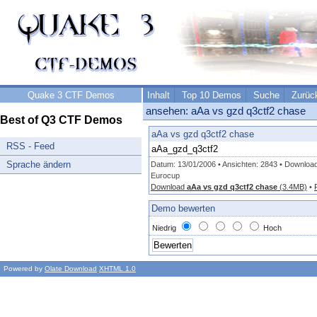
Quake 3 CTF Demos
Inhalt
Top 10 Demos
Suche
Zurüc
ansehen: aAa vs gzd q3ctf2 chase
Best of Q3 CTF Demos
aAa vs gzd q3ctf2 chase
RSS - Feed
aAa_gzd_q3ctf2
Sprache ändern
Datum: 13/01/2006 • Ansichten: 2843 • Download
Eurocup
Download
aAa vs gzd q3ctf2 chase
(3.4MB)
•
Demo bewerten
Niedrig
Hoch
Powered by
Olate Download
XHTML 1.0