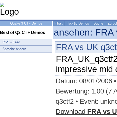
Quake 3 CTF Demos
Inhalt
Top 10 Demos
Suche
Zurüc
ansehen: FRA v
Best of Q3 CTF Demos
RSS - Feed
FRA vs UK q3ctf
Sprache ändern
FRA_UK_q3ctf2
impressive mid 
Datum: 08/01/2006 •
Bewertung: 1.00 (7 
q3ctf2 • Event: unk
Download
FRA vs U